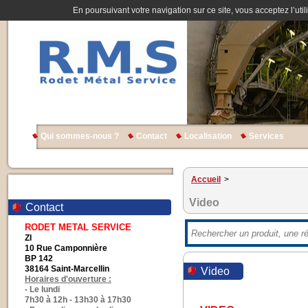
En poursuivant votre navigation sur ce site, vous acceptez l’util
Qui sommes-nous ?
Contact
Localisation
Services
Accueil
>
Video
Contact
RODET METAL SERVICE
ZI
10 Rue Camponnière
BP 142
38164 Saint-Marcellin
Video
Horaires d'ouverture :
- Le lundi
7h30 à 12h - 13h30 à 17h30