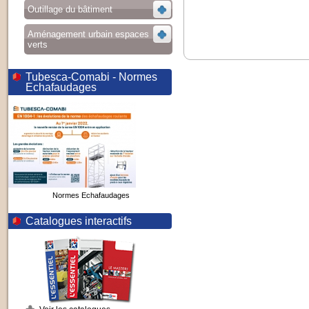
Outillage du bâtiment
Aménagement urbain espaces
verts
Tubesca-Comabi - Normes
Echafaudages
Normes Echafaudages
Catalogues interactifs