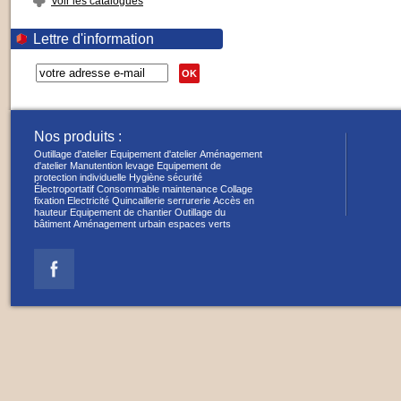
Voir les catalogues
Lettre d'information
OK
Nos produits :
Outillage d'atelier
Equipement d'atelier
Aménagement
d'atelier
Manutention levage
Equipement de
protection individuelle
Hygiène sécurité
Électroportatif
Consommable maintenance
Collage
fixation
Electricité
Quincaillerie serrurerie
Accès en
hauteur
Equipement de chantier
Outillage du
bâtiment
Aménagement urbain espaces verts