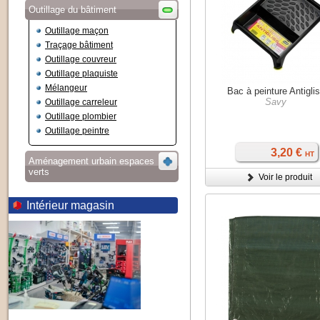
Outillage du bâtiment
Outillage maçon
Traçage bâtiment
Outillage couvreur
Outillage plaquiste
Mélangeur
Bac à peinture Antigli
Savy
Outillage carreleur
Outillage plombier
Outillage peintre
3,20 €
HT
Aménagement urbain espaces
verts
Voir le produit
Intérieur magasin