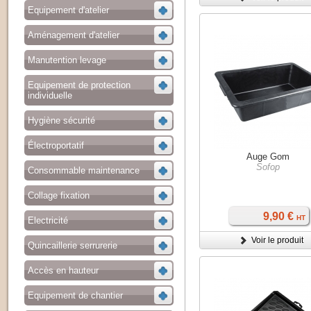
Equipement d'atelier
Aménagement d'atelier
Manutention levage
Equipement de protection
individuelle
Hygiène sécurité
Électroportatif
Auge Gom
Sofop
Consommable maintenance
Collage fixation
9,90 €
HT
Electricité
Voir le produit
Quincaillerie serrurerie
Accès en hauteur
Equipement de chantier