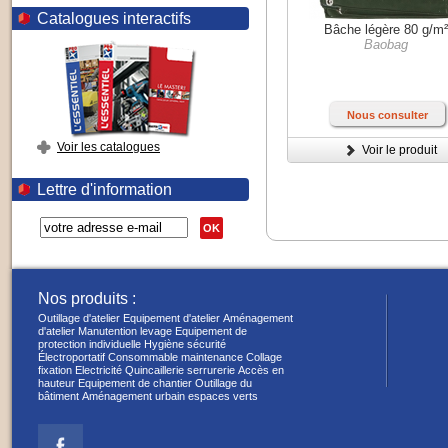
Catalogues interactifs
Bâche légère 80 g/m
Baobag
Nous consulter
Voir les catalogues
Voir le produit
Lettre d'information
OK
Nos produits :
Outillage d'atelier
Equipement d'atelier
Aménagement
d'atelier
Manutention levage
Equipement de
protection individuelle
Hygiène sécurité
Électroportatif
Consommable maintenance
Collage
fixation
Electricité
Quincaillerie serrurerie
Accès en
hauteur
Equipement de chantier
Outillage du
bâtiment
Aménagement urbain espaces verts