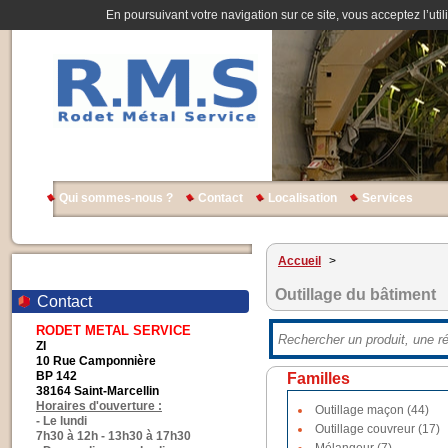
En poursuivant votre navigation sur ce site, vous acceptez l’util
Qui sommes-nous ?
Contact
Localisation
Services
Accueil
>
Outillage du bâtiment
Contact
RODET METAL SERVICE
ZI
10 Rue Camponnière
BP 142
Familles
38164 Saint-Marcellin
Horaires d'ouverture :
Outillage maçon (44)
- Le lundi
Outillage couvreur (17)
7h30 à 12h - 13h30 à 17h30