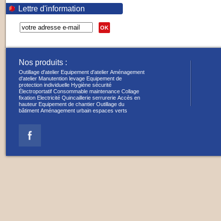
Lettre d'information
OK
Nos produits :
Outillage d'atelier
Equipement d'atelier
Aménagement
d'atelier
Manutention levage
Equipement de
protection individuelle
Hygiène sécurité
Électroportatif
Consommable maintenance
Collage
fixation
Electricité
Quincaillerie serrurerie
Accès en
hauteur
Equipement de chantier
Outillage du
bâtiment
Aménagement urbain espaces verts