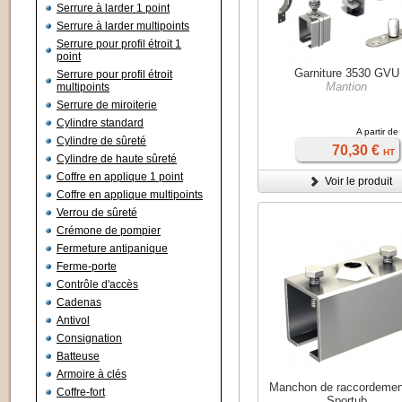
Serrure à larder 1 point
Serrure à larder multipoints
Serrure pour profil étroit 1
point
Garniture 3530 GVU
Serrure pour profil étroit
Mantion
multipoints
Serrure de miroiterie
Cylindre standard
A partir de
Cylindre de sûreté
70,30 €
HT
Cylindre de haute sûreté
Coffre en applique 1 point
Voir le produit
Coffre en applique multipoints
Verrou de sûreté
Crémone de pompier
Fermeture antipanique
Ferme-porte
Contrôle d'accès
Cadenas
Antivol
Consignation
Batteuse
Armoire à clés
Manchon de raccordemen
Coffre-fort
Sportub