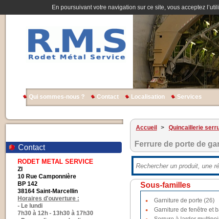
En poursuivant votre navigation sur ce site, vous acceptez l’util
Qui sommes-nous ?
Contact
Localisation
Services
Accueil
>
Quincaillerie serr
Ferrure de porte de ga
Contact
RODET METAL SERVICE
ZI
10 Rue Camponnière
BP 142
Sous-familles
38164 Saint-Marcellin
Horaires d'ouverture :
Garniture de porte (26)
- Le lundi
Garniture de fenêtre et b
7h30 à 12h - 13h30 à 17h30