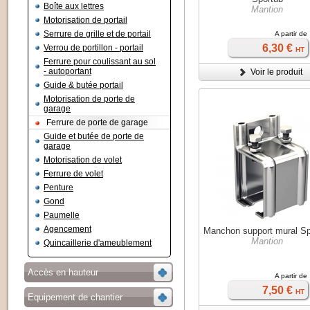
Boîte aux lettres
Mantion
Motorisation de portail
Serrure de grille et de portail
A partir de
6,30 €
Verrou de portillon - portail
HT
Ferrure pour coulissant au sol
- autoportant
Voir le produit
Guide & butée portail
Motorisation de porte de
garage
Ferrure de porte de garage
Guide et butée de porte de
garage
Motorisation de volet
Ferrure de volet
Penture
Gond
Paumelle
Agencement
Manchon support mural Sp
Mantion
Quincaillerie d'ameublement
Accès en hauteur
A partir de
7,50 €
HT
Equipement de chantier