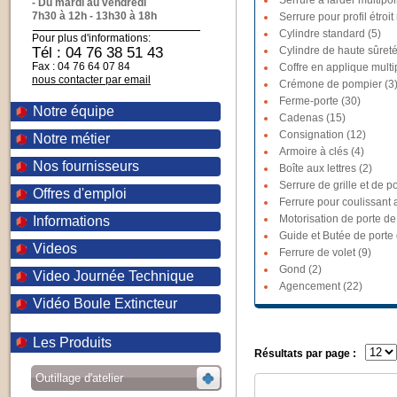
Serrure à larder multipoi
- Du mardi au vendredi
7h30 à 12h - 13h30 à 18h
Serrure pour profil étroit
Cylindre standard (5)
Pour plus d'informations:
Tél : 04 76 38 51 43
Cylindre de haute sûreté
Fax : 04 76 64 07 84
Coffre en applique multi
nous contacter par email
Crémone de pompier (3
Ferme-porte (30)
Notre équipe
Cadenas (15)
Consignation (12)
Notre métier
Armoire à clés (4)
Nos fournisseurs
Boîte aux lettres (2)
Serrure de grille et de po
Offres d'emploi
Ferrure pour coulissant a
Motorisation de porte de
Informations
Guide et Butée de porte
Videos
Ferrure de volet (9)
Gond (2)
Video Journée Technique
Agencement (22)
Vidéo Boule Extincteur
Les Produits
Résultats par page :
Outillage d'atelier