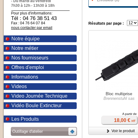
Enrouleur (6)
- Du mardi au vendredi
7h30 à 12h - 13h30 à 18h
Pour plus d'informations:
Tél : 04 76 38 51 43
Fax : 04 76 64 07 84
Résultats par page :
nous contacter par email
Notre équipe
Notre métier
Nos fournisseurs
Offres d'emploi
Informations
Videos
Bloc multiprise
Video Journée Technique
Brennenstuhl sas
Vidéo Boule Extincteur
A partir de
Les Produits
18,00 €
HT
Voir le produit
Outillage d'atelier