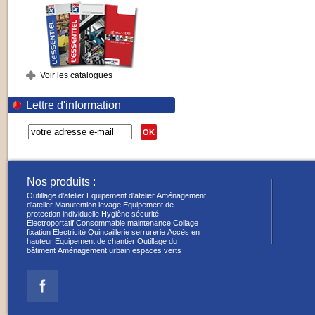
Voir les catalogues
Lettre d'information
OK
Nos produits :
Outillage d'atelier
Equipement d'atelier
Aménagement
d'atelier
Manutention levage
Equipement de
protection individuelle
Hygiène sécurité
Électroportatif
Consommable maintenance
Collage
fixation
Electricité
Quincaillerie serrurerie
Accès en
hauteur
Equipement de chantier
Outillage du
bâtiment
Aménagement urbain espaces verts