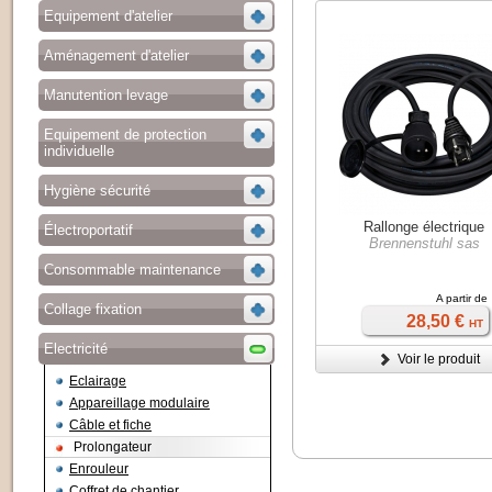
Equipement d'atelier
Aménagement d'atelier
Manutention levage
Equipement de protection
individuelle
Hygiène sécurité
Rallonge électrique
Électroportatif
Brennenstuhl sas
Consommable maintenance
A partir de
Collage fixation
28,50 €
HT
Electricité
Voir le produit
Eclairage
Appareillage modulaire
Câble et fiche
Prolongateur
Enrouleur
Coffret de chantier