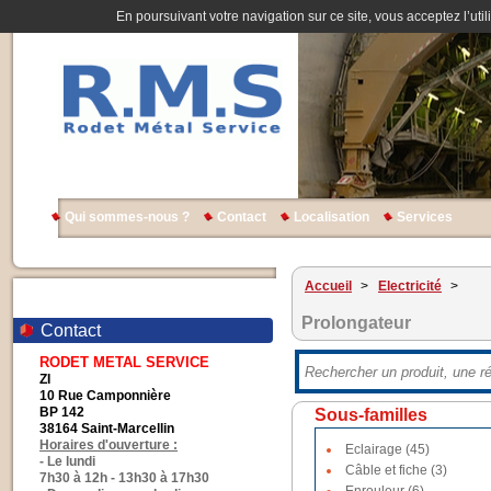
En poursuivant votre navigation sur ce site, vous acceptez l’util
Qui sommes-nous ?
Contact
Localisation
Services
Accueil
>
Electricité
>
Prolongateur
Contact
RODET METAL SERVICE
ZI
10 Rue Camponnière
BP 142
Sous-familles
38164 Saint-Marcellin
Horaires d'ouverture :
Eclairage (45)
- Le lundi
Câble et fiche (3)
7h30 à 12h - 13h30 à 17h30