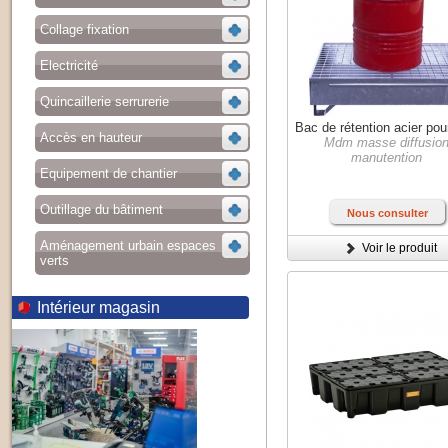
Collage fixation
Electricité
Quincaillerie serrurerie
Bac de rétention acier pou
Accès en hauteur
Mdm masse diffusio
manutention
Equipement de chantier
Outillage du bâtiment
Nous consulter
Aménagement urbain espaces
Voir le produit
verts
Intérieur magasin