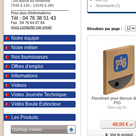
Box (1)
- Du mardi au vendredi
7h30 à 12h - 13h30 à 18h
Absorbants (7)
Pour plus d'informations:
Tél : 04 76 38 51 43
Fax : 04 76 64 07 84
nous contacter par email
Résultats par page :
Notre équipe
Notre métier
Nos fournisseurs
Offres d'emploi
Informations
Videos
Video Journée Technique
Absorbant pour dessus de
PIG
Vidéo Boule Extincteur
New pig bv
Les Produits
48,00 €
HT
Outillage d'atelier
Voir le produit