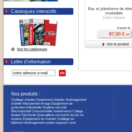
Bac et plateforme de réte
Catalogues interactifs
modulable
Cemo france
A partir de
87,00 €
HT
Voir le produit
Voir les catalogues
Lettre d'information
OK
Nos produits :
Outillage d'atelier
Equipement d'atelier
Aménagement
d'atelier
Manutention levage
Equipement de
protection individuelle
Hygiène sécurité
Électroportatif
Consommable maintenance
Collage
fixation
Electricité
Quincaillerie serrurerie
Accès en
hauteur
Equipement de chantier
Outillage du
bâtiment
Aménagement urbain espaces verts