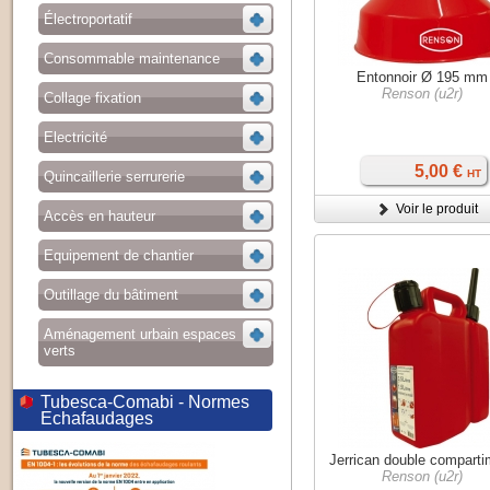
Électroportatif
Consommable maintenance
Entonnoir Ø 195 mm
Renson (u2r)
Collage fixation
Electricité
5,00 €
HT
Quincaillerie serrurerie
Voir le produit
Accès en hauteur
Equipement de chantier
Outillage du bâtiment
Aménagement urbain espaces
verts
Tubesca-Comabi - Normes
Echafaudages
Jerrican double comparti
Renson (u2r)