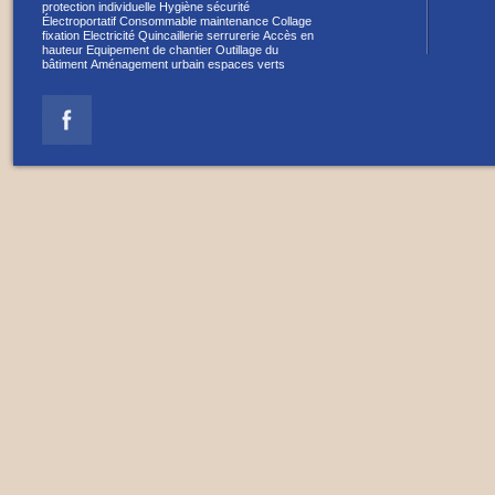
protection individuelle
Hygiène sécurité
Électroportatif
Consommable maintenance
Collage
fixation
Electricité
Quincaillerie serrurerie
Accès en
hauteur
Equipement de chantier
Outillage du
bâtiment
Aménagement urbain espaces verts