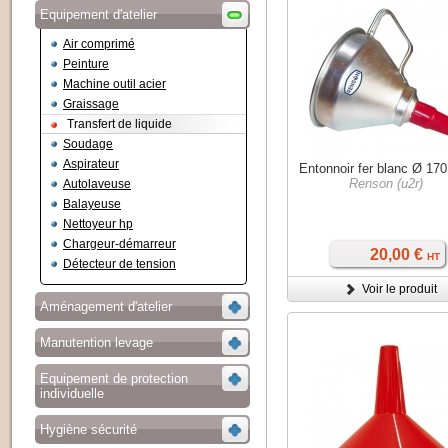
Equipement d'atelier
Air comprimé
Peinture
Machine outil acier
Graissage
Transfert de liquide
Soudage
Aspirateur
Entonnoir fer blanc Ø 1
Renson (u2r)
Autolaveuse
Balayeuse
Nettoyeur hp
Chargeur-démarreur
20,00 €
HT
Détecteur de tension
Voir le produit
Aménagement d'atelier
Manutention levage
Equipement de protection
individuelle
Hygiène sécurité