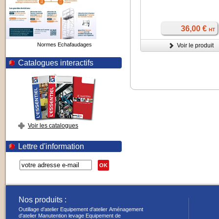
36,00 €
HT
Normes Echafaudages
Voir le produit
Catalogues interactifs
Voir les catalogues
Lettre d'information
OK
Nos produits :
Outillage d'atelier
Equipement d'atelier
Aménagement
d'atelier
Manutention levage
Equipement de