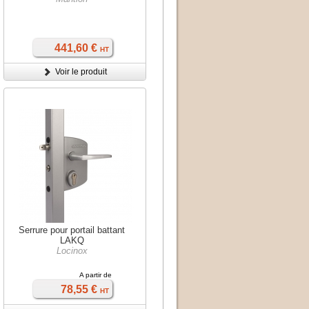
441,60 €
HT
Voir le produit
Serrure pour portail battant
LAKQ
Locinox
A partir de
78,55 €
HT