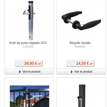
Arrêt de porte réglable UGC
Béquille double
Locinox
Mantion
26,95 €
14,55 €
HT
HT
Voir le produit
Voir le produit