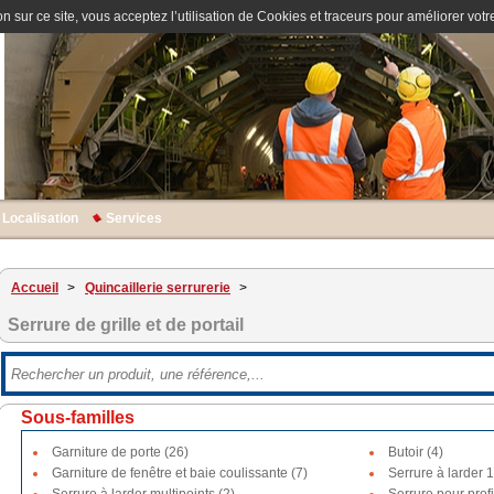
n sur ce site, vous acceptez l’utilisation de Cookies et traceurs pour améliorer votre
Localisation
Services
Accueil
>
Quincaillerie serrurerie
>
Serrure de grille et de portail
Sous-familles
Garniture de porte (26)
Butoir (4)
Garniture de fenêtre et baie coulissante (7)
Serrure à larder 1