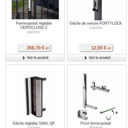
Ferme-portail réglable
Gâche de serrure FORTYLOCK
VERTICLOSE-2
Locinox
Locinox
356,70 €
12,55 €
HT
HT
Voir le produit
Voir le produit
Gâche réglable SAKL QF
Pivot ferme-portail
Locinox
Mantion