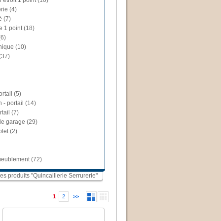
 étroit 1 point (10)
rie (4)
é (7)
e 1 point (18)
(6)
nique (10)
(37)
rtail (5)
 - portail (14)
tail (7)
de garage (29)
let (2)
ameublement (72)
les produits "Quincaillerie Serrurerie"
1
2
>>