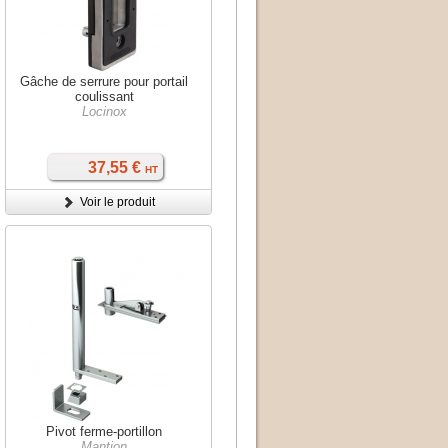
Gâche de serrure pour portail
coulissant
Locinox
37,55 €
HT
Voir le produit
Pivot ferme-portillon
Mantion