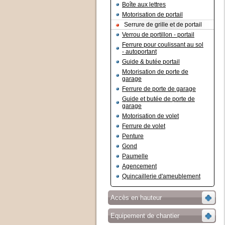
Boîte aux lettres
Motorisation de portail
Serrure de grille et de portail
Verrou de portillon - portail
Ferrure pour coulissant au sol
- autoportant
Guide & butée portail
Motorisation de porte de
garage
Ferrure de porte de garage
Guide et butée de porte de
garage
Motorisation de volet
Ferrure de volet
Penture
Gond
Paumelle
Agencement
Quincaillerie d'ameublement
Accès en hauteur
Equipement de chantier