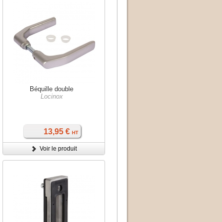
Béquille double
Locinox
13,95 €
HT
Voir le produit