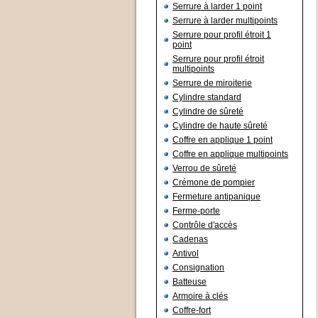
Serrure à larder 1 point
Serrure à larder multipoints
Serrure pour profil étroit 1
point
Serrure pour profil étroit
multipoints
Serrure de miroiterie
Cylindre standard
Cylindre de sûreté
Cylindre de haute sûreté
Coffre en applique 1 point
Coffre en applique multipoints
Verrou de sûreté
Crémone de pompier
Fermeture antipanique
Ferme-porte
Contrôle d'accès
Cadenas
Antivol
Consignation
Batteuse
Armoire à clés
Coffre-fort