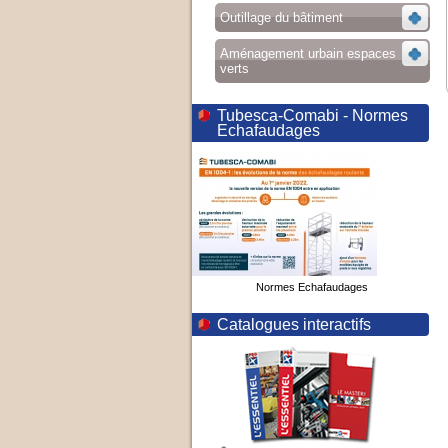
Outillage du bâtiment
Aménagement urbain espaces
verts
Tubesca-Comabi - Normes
Echafaudages
Normes Echafaudages
Catalogues interactifs