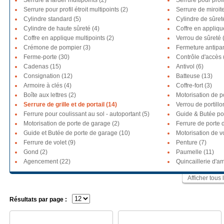
Serrure à larder multipoints (2)
Serrure pour profil
Serrure pour profil étroit multipoints (2)
Serrure de miroite
Cylindre standard (5)
Cylindre de sûret
Cylindre de haute sûreté (4)
Coffre en appliqu
Coffre en applique multipoints (2)
Verrou de sûreté 
Crémone de pompier (3)
Fermeture antipa
Ferme-porte (30)
Contrôle d'accès 
Cadenas (15)
Antivol (6)
Consignation (12)
Batteuse (13)
Armoire à clés (4)
Coffre-fort (3)
Boîte aux lettres (2)
Motorisation de po
Serrure de grille et de portail (14)
Verrou de portillon
Ferrure pour coulissant au sol - autoportant (5)
Guide & Butée por
Motorisation de porte de garage (2)
Ferrure de porte 
Guide et Butée de porte de garage (10)
Motorisation de vo
Ferrure de volet (9)
Penture (7)
Gond (2)
Paumelle (11)
Agencement (22)
Quincaillerie d'
Afficher tous 
Résultats par page :