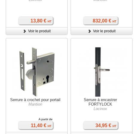
13,80 €
832,00 €
HT
HT
Voir le produit
Voir le produit
Serrure à crochet pour portail
Serrure à encastrer
Mantion
FORTYLOCK
Locinox
A partir de
11,40 €
34,95 €
HT
HT